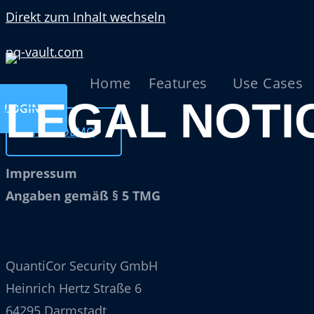
Direkt zum Inhalt wechseln
pq-vault.com
Home
Features
Use Cases
LEGAL NOTI
LOGIN
FREE DEMO
Impressum
Angaben gemäß § 5 TMG
QuantiCor Security GmbH
Heinrich Hertz Straße 6
64295 Darmstadt